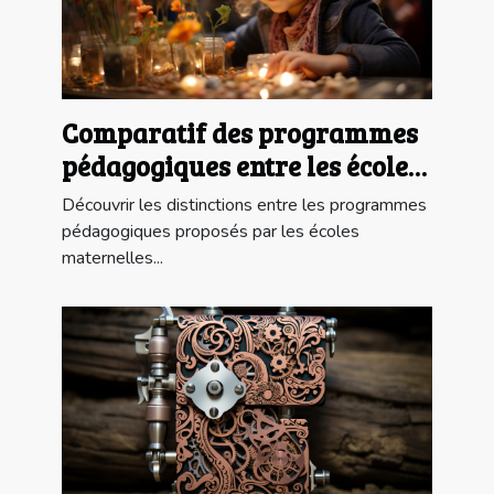
Comparatif des programmes
pédagogiques entre les écoles
maternelles publiques et
Découvrir les distinctions entre les programmes
privées à Paris
pédagogiques proposés par les écoles
maternelles...