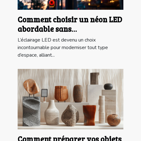
Comment choisir un néon LED
abordable sans
compromettre la qualité?
L’éclairage LED est devenu un choix
incontournable pour moderniser tout type
d’espace, alliant...
Comment préparer vos objets