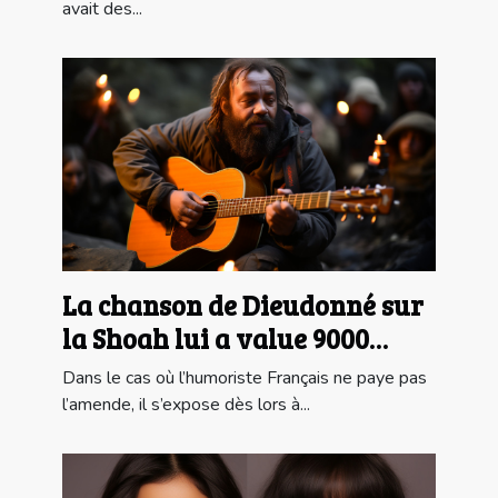
avait des...
La chanson de Dieudonné sur
la Shoah lui a value 9000
euros d'amende
Dans le cas où l’humoriste Français ne paye pas
l’amende, il s’expose dès lors à...