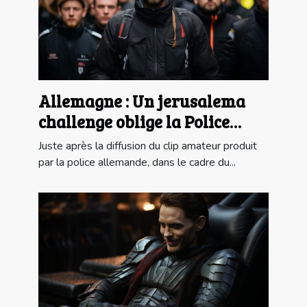
Allemagne : Un jerusalema
challenge oblige la Police
Allemande à payer des droits
Juste après la diffusion du clip amateur produit
d'auteur
par la police allemande, dans le cadre du...