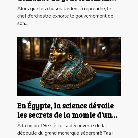
Italien l'ouverture des salles
Alors que les choses tardent à reprendre, le
de spectacle
chef d’orchestre exhorte le gouvernement de
son...
En Égypte, la science dévoile
les secrets de la momie d'un
pharaon
À la fin du 19e siècle, la découverte de la
dépouille du grand monarque séqérenrê Taa II