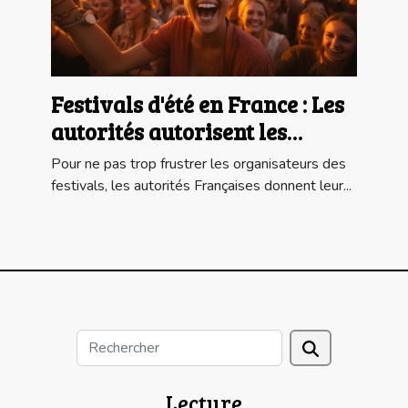
Festivals d'été en France : Les
autorités autorisent les
spectacles de 5000 personnes
Pour ne pas trop frustrer les organisateurs des
assises au maximum
festivals, les autorités Françaises donnent leur...
Lecture