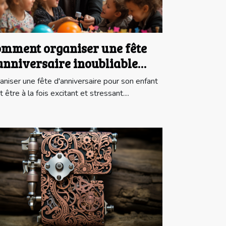
mment organiser une fête
anniversaire inoubliable
ur votre enfant avec un
aniser une fête d'anniversaire pour son enfant
gicien
 être à la fois excitant et stressant....