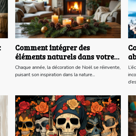
:
Comment intégrer des
Co
éléments naturels dans votre
ab
déco de Noël ?
la
Chaque année, la décoration de Noël se réinvente,
L’é
puisant son inspiration dans la nature...
inc
d’es