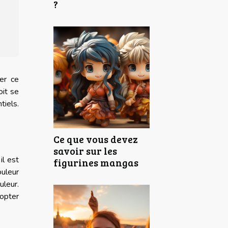
?
er ce
oit se
tiels.
Ce que vous devez
savoir sur les
il est
figurines mangas
uleur
uleur.
 opter