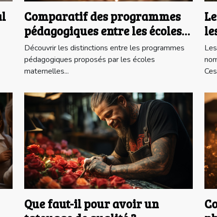
l
Comparatif des programmes
Le
pédagogiques entre les écoles
le
maternelles publiques et
Découvrir les distinctions entre les programmes
Les
privées à Paris
pédagogiques proposés par les écoles
nom
maternelles...
Ces.
Que faut-il pour avoir un
Co