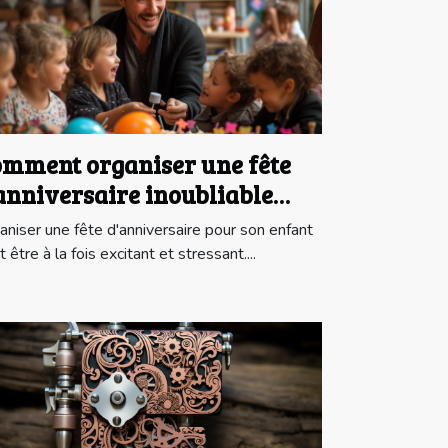
mment organiser une fête
anniversaire inoubliable
ur votre enfant avec un
aniser une fête d'anniversaire pour son enfant
gicien
 être à la fois excitant et stressant....