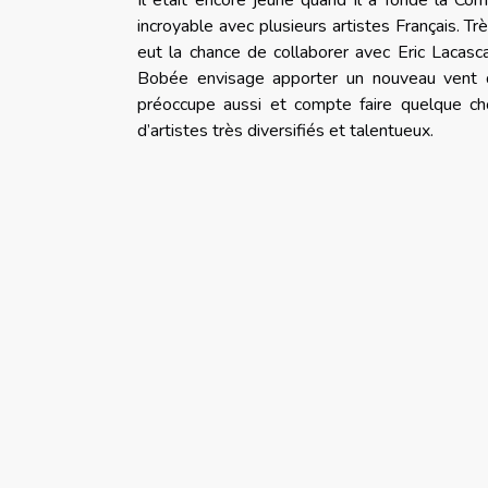
Il était encore jeune quand il a fondé la C
incroyable avec plusieurs artistes Français. Tr
eut la chance de collaborer avec Eric Lacasca
Bobée envisage apporter un nouveau vent de f
préoccupe aussi et compte faire quelque cho
d’artistes très diversifiés et talentueux.