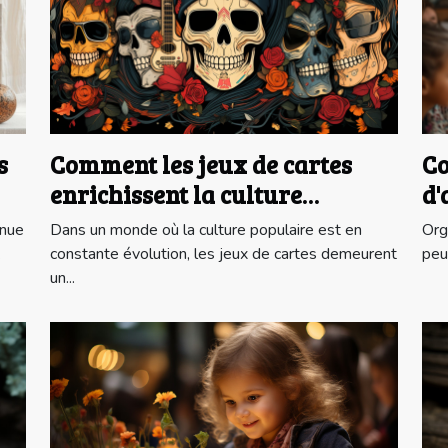
s
Comment les jeux de cartes
Co
enrichissent la culture
d'
populaire moderne
po
enue
Dans un monde où la culture populaire est en
Org
ma
.
constante évolution, les jeux de cartes demeurent
peut
un...