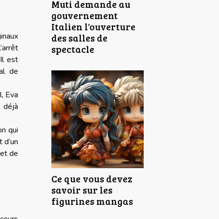
Muti demande au
gouvernement
Italien l'ouverture
ginaux
des salles de
spectacle
’arrêt
Il est
al de
l, Eva
 déjà
on qui
t d’un
 et de
Ce que vous devez
savoir sur les
figurines mangas