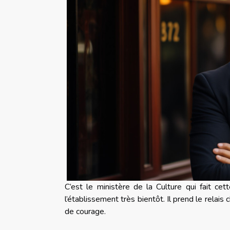
C’est le ministère de la Culture qui fait c
l’établissement très bientôt. Il prend le rela
de courage.