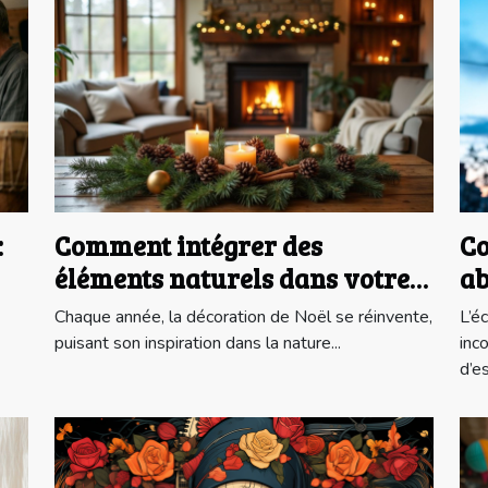
:
Comment intégrer des
Co
éléments naturels dans votre
ab
déco de Noël ?
la
Chaque année, la décoration de Noël se réinvente,
L’é
puisant son inspiration dans la nature...
inc
d’es