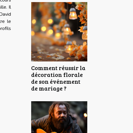
cours
le. Il
 David
tre le
ofils
Comment réussir la
décoration florale
de son événement
de mariage ?