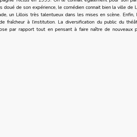
ompagnie Rictus en 1999. On le connait également pour son par
ès doué de son expérience, le comédien connait bien la ville de Lil
de, un Lillois très talentueux dans les mises en scène. Enfin,
raîcheur à l’institution. La diversification du public du théâ
se par rapport tout en pensant à faire naître de nouveaux pr