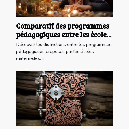
Comparatif des programmes
pédagogiques entre les écoles
maternelles publiques et
Découvrir les distinctions entre les programmes
privées à Paris
pédagogiques proposés par les écoles
maternelles...