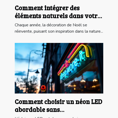
Comment intégrer des
éléments naturels dans votre
déco de Noël ?
Chaque année, la décoration de Noël se
réinvente, puisant son inspiration dans la nature...
Comment choisir un néon LED
abordable sans
compromettre la qualité?