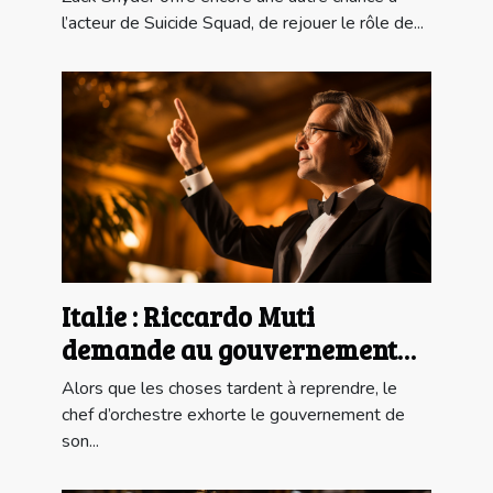
l’acteur de Suicide Squad, de rejouer le rôle de...
Italie : Riccardo Muti
demande au gouvernement
Italien l'ouverture des salles
Alors que les choses tardent à reprendre, le
de spectacle
chef d’orchestre exhorte le gouvernement de
son...